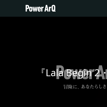
『Lala Begi