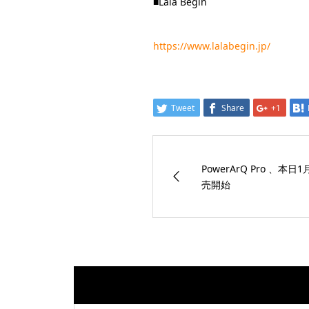
■Lala Begin
https://www.lalabegin.jp/
Tweet
Share
+1
PowerArQ Pro 、
売開始